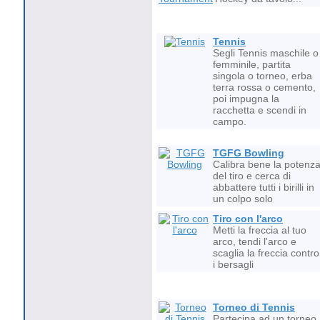
Tennis
Segli Tennis maschile o
femminile, partita
singola o torneo, erba
terra rossa o cemento,
poi impugna la
racchetta e scendi in
campo.
TGFG Bowling
Calibra bene la potenz
del tiro e cerca di
abbattere tutti i birilli in
un colpo solo
Tiro con l'arco
Metti la freccia al tuo
arco, tendi l'arco e
scaglia la freccia contro
i bersagli
Torneo di Tennis
Partecipa ad un torneo