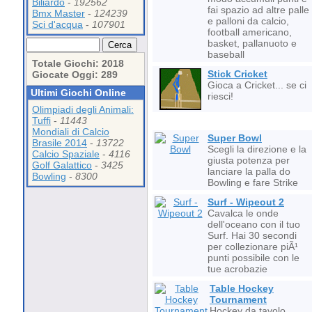
Biliardo
-
192562
fai spazio ad altre palle
Bmx Master
-
124239
e palloni da calcio,
Sci d'acqua
-
107901
football americano,
basket, pallanuoto e
baseball
Totale Giochi: 2018
Stick Cricket
Giocate Oggi: 289
Gioca a Cricket... se ci
Ultimi Giochi Online
riesci!
Olimpiadi degli Animali:
Tuffi
-
11443
Mondiali di Calcio
Super Bowl
Brasile 2014
-
13722
Scegli la direzione e la
Calcio Spaziale
-
4116
giusta potenza per
Golf Galattico
-
3425
lanciare la palla do
Bowling
-
8300
Bowling e fare Strike
Surf - Wipeout 2
Cavalca le onde
dell'oceano con il tuo
Surf. Hai 30 secondi
per collezionare piÃ¹
punti possibile con le
tue acrobazie
Table Hockey
Tournament
Hockey da tavolo...