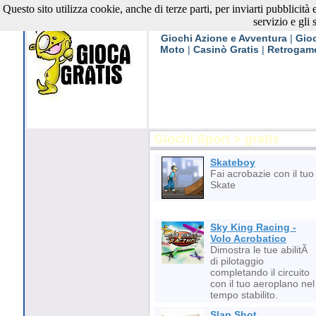
Questo sito utilizza cookie, anche di terze parti, per inviarti pubblicità
Giochi Gratis
servizio e gli 
Giochi Azione e Avventura
|
Gioc
Moto
|
Casinò Gratis
|
Retrogam
Giochi Sport > gratis
Skateboy
Fai acrobazie con il tuo
Skate
Sky King Racing -
Volo Acrobatico
Dimostra le tue abilitÃ
di pilotaggio
completando il circuito
con il tuo aeroplano nel
tempo stabilito.
Slap Shot