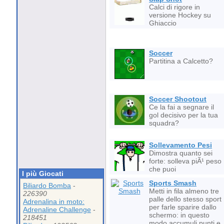
Calci di rigore in
versione Hockey su
Ghiaccio
Soccer
Partitina a Calcetto?
Soccer Shootout
Ce la fai a segnare il
gol decisivo per la tua
squadra?
Sollevamento Pesi
Dimostra quanto sei
forte: solleva piÃ¹ peso
che puoi
I più Giocati
Sports Smash
Biliardo Bomba
-
Metti in fila almeno tre
226390
palle dello stesso sport
Adrenalina in moto:
per farle sparire dallo
Adrenaline Challenge
-
schermo: in questo
218451
modo accumuli punti e