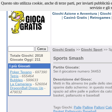
Questo sito utilizza cookie, anche di terze parti, per inviarti pubblicità
Giochi Gratis
servizio e gli 
Giochi Azione e Avventura
|
Giochi
|
Casinò Gratis
|
Retrogames
Giochi Gratis
>>
Giochi Sport
>> Sp
Totale Giochi: 2018
Sports Smash
Giocate Oggi: 211
I più Giocati
Partite Giocate:
Sei il giocatore numero 34453
Poker Texano
-
697390
Tetris
-
655464
Descrizione del Gioco:
Bubbles
-
599633
Metti in fila almeno tre palle dello ste
La Cameriera
-
526004
sparire dallo schermo: in questo mod
DragonBall Dress Up
-
spazio ad altre palle e palloni da calc
479032
basket, pallanuoto e baseball
Tags Giochi:
Palle
Palline
Palloni
Calc
Basket
Pallanuoto
Baseball