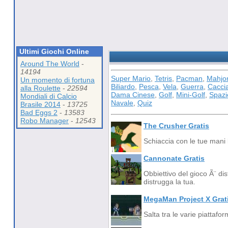
Ultimi Giochi Online
Around The World
-
14194
Super Mario
,
Tetris
,
Pacman
,
Mahjo
Un momento di fortuna
Biliardo
,
Pesca
,
Vela
,
Guerra
,
Cacci
alla Roulette
-
22594
Dama Cinese
,
Golf
,
Mini-Golf
,
Spazi
Mondiali di Calcio
Navale
,
Quiz
Brasile 2014
-
13725
Bad Eggs 2
-
13583
Robo Manager
-
12543
The Crusher Gratis
Schiaccia con le tue mani 
Cannonate Gratis
Obbiettivo del gioco Ã¨ di
distrugga la tua.
MegaMan Project X Grat
Salta tra le varie piattaf