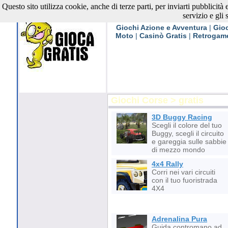
Questo sito utilizza cookie, anche di terze parti, per inviarti pubblicità
Giochi Gratis
servizio e gli 
Giochi Azione e Avventura
|
Gioc
Moto
|
Casinò Gratis
|
Retrogam
Giochi Corse > gratis
3D Buggy Racing
Scegli il colore del tuo
Buggy, scegli il circuito
e gareggia sulle sabbie
di mezzo mondo
4x4 Rally
Corri nei vari circuiti
con il tuo fuoristrada
4X4
Adrenalina Pura
Guida contromano ad