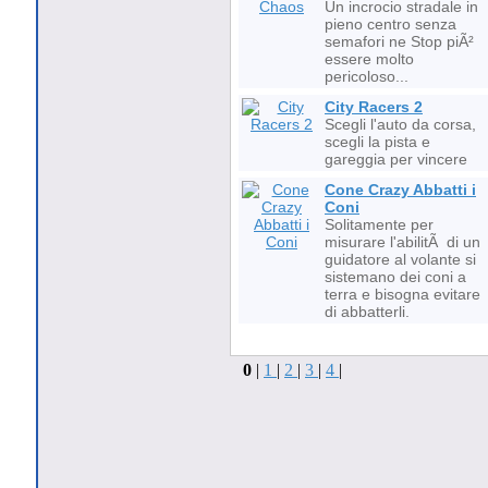
Un incrocio stradale in
pieno centro senza
semafori ne Stop piÃ²
essere molto
pericoloso...
City Racers 2
Scegli l'auto da corsa,
scegli la pista e
gareggia per vincere
Cone Crazy Abbatti i
Coni
Solitamente per
misurare l'abilitÃ di un
guidatore al volante si
sistemano dei coni a
terra e bisogna evitare
di abbatterli.
0
|
1
|
2
|
3
|
4
|