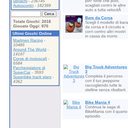
piÃ¹ forte che puoi,
ubriachi
-
236745
scagliati contro le altre
Autoscontri
-
182389
auto a tutta velocitÃ
Bare da Corsa
Totale Giochi: 2018
Scegli il modello di bara
Giocate Oggi: 970
da corsa e il circuito e
corri contro altri mostri
Ultimi Giochi Online
in cassa da morto
Madmen Racing
-
10485
Around The World
-
14197
Corse di motoscafi
-
5584
Big Truck Adventures
Parcheggiatore di
3
SuperCar
-
3593
Completa il percorso
Superbike track stars
-
con il tuo jeeppone
4362
raccogliendo tutte le
stelline senza ribaltarti.
Bike Mania 4
Continua la saga di
BikeMania con il quarto
episodio