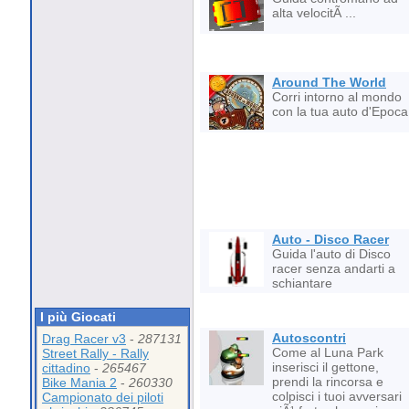
alta velocitÃ ...
Around The World
Corri intorno al mondo
con la tua auto d'Epoca
Auto - Disco Racer
Guida l'auto di Disco
racer senza andarti a
schiantare
I più Giocati
Autoscontri
Drag Racer v3
-
287131
Come al Luna Park
Street Rally - Rally
inserisci il gettone,
cittadino
-
265467
prendi la rincorsa e
Bike Mania 2
-
260330
colpisci i tuoi avversari
Campionato dei piloti