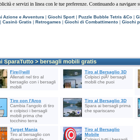
blicità e servizi in linea con le tue preferenze. Continuando a navigare su 
Gratis
i Azione e Avventura
|
Giochi Sport
|
Puzzle Bubble Tetris &Co
|
G
|
Casinò Gratis
|
Retrogames
|
Giochi di Combattimento
|
Giochi 
 SparaTutto > bersagli mobili gratis
Fire@will
Tiro al Bersaglio 3D
Allenati nel tiro al
Colpisci piÃ¹ bersagli
bersaglio con i bersagli
mobili che puoi
mobili
Tiro con l'Arco
Tiro al Bersaglio 3D
Cambia l'angolo di tiro
Spara ai bersagli prima
e colpisci i bersagli
che spariscano
mobili prima che
tocchino terra
Target Mania
Tiro al Bersaglio
Tiro al bersaglio con
Mobile
diversi oggetti da
Colpisci tutti i bersagli