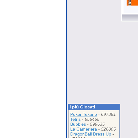
I più Giocati
Poker Texano
-
697391
Tetris
-
655465
Bubbles
-
599635
La Cameriera
-
526005
DragonBall Dress Up
-