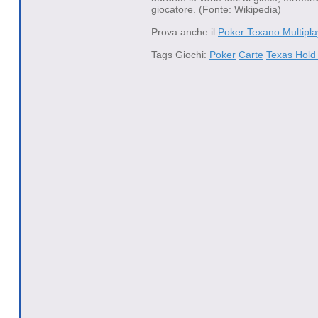
giocatore. (Fonte: Wikipedia)
Prova anche il
Poker Texano Multipla
Tags Giochi:
Poker
Carte
Texas Hold