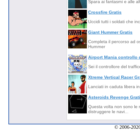
Spara ai fantasmi e alle a
Crossfire Gratis
Uccidi tutti i soldati che 
Giant Hummer Gratis
Completa il percorso ad ost
Hummer
Airport Mania controllo d
Sei il controllore del traf
Xtreme Vertical Racer Gr
Lanciati in caduta libera i
Asteroids Revenge Grat
Questa volta non sono le na
distruggere le navi...
© 2006-2020