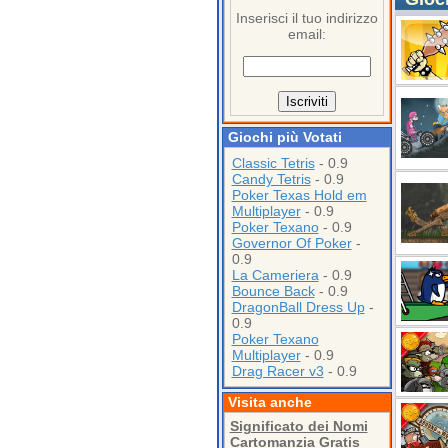
Inserisci il tuo indirizzo
email:
Giochi più Votati
Classic Tetris
- 0.9
Candy Tetris
- 0.9
Poker Texas Hold em
Multiplayer
- 0.9
Poker Texano
- 0.9
Governor Of Poker
-
0.9
La Cameriera
- 0.9
Bounce Back
- 0.9
DragonBall Dress Up
-
0.9
Poker Texano
Multiplayer
- 0.9
Drag Racer v3
- 0.9
Visita anche
Significato dei Nomi
Cartomanzia Gratis