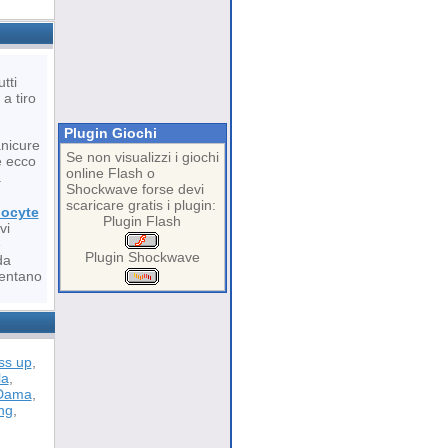
tti
 a tiro
Plugin Giochi
anicure
Se non visualizzi i giochi
e ecco
online Flash o
.
Shockwave forse devi
scaricare gratis i plugin:
hocyte
Plugin Flash
vi
e
Plugin Shockwave
da
tentano
ss up
,
la
,
Dama
,
ng
,