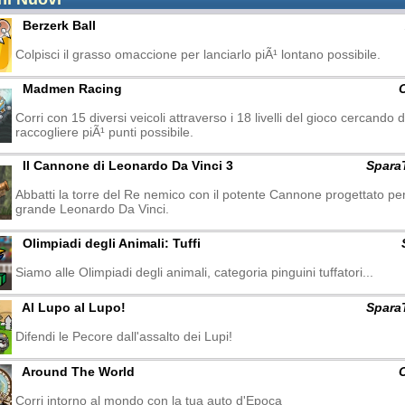
Berzerk Ball
Colpisci il grasso omaccione per lanciarlo piÃ¹ lontano possibile.
Madmen Racing
Corri con 15 diversi veicoli attraverso i 18 livelli del gioco cercando d
raccogliere piÃ¹ punti possibile.
Il Cannone di Leonardo Da Vinci 3
Spara
Abbatti la torre del Re nemico con il potente Cannone progettato per
grande Leonardo Da Vinci.
Olimpiadi degli Animali: Tuffi
Siamo alle Olimpiadi degli animali, categoria pinguini tuffatori...
Al Lupo al Lupo!
Spara
Difendi le Pecore dall'assalto dei Lupi!
Around The World
Corri intorno al mondo con la tua auto d'Epoca