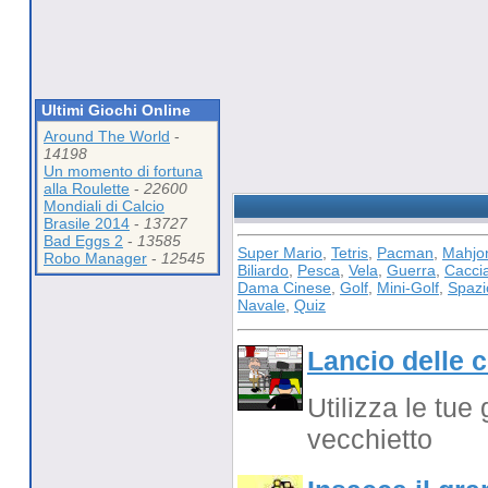
Ultimi Giochi Online
Around The World
-
14198
Un momento di fortuna
alla Roulette
-
22600
Mondiali di Calcio
Brasile 2014
-
13727
Bad Eggs 2
-
13585
Super Mario
,
Tetris
,
Pacman
,
Mahjo
Robo Manager
-
12545
Biliardo
,
Pesca
,
Vela
,
Guerra
,
Cacci
Dama Cinese
,
Golf
,
Mini-Golf
,
Spazi
Navale
,
Quiz
Lancio delle 
Utilizza le tue
vecchietto