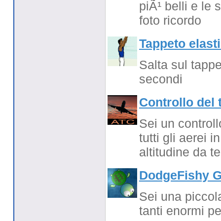
piÃ¹ belli e le
foto ricordo
Tappeto elast
Salta sul tappe
secondi
Controllo del 
Sei un controll
tutti gli aerei 
altitudine da t
DodgeFishy G
Sei una piccol
tanti enormi pe