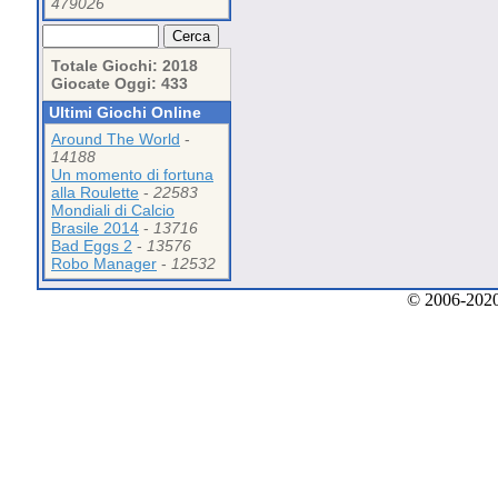
479026
Totale Giochi: 2018
Giocate Oggi: 433
Ultimi Giochi Online
Around The World
-
14188
Un momento di fortuna
alla Roulette
-
22583
Mondiali di Calcio
Brasile 2014
-
13716
Bad Eggs 2
-
13576
Robo Manager
-
12532
© 2006-2020