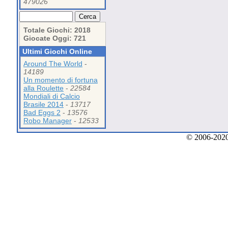
479026
Totale Giochi: 2018
Giocate Oggi: 721
Ultimi Giochi Online
Around The World
-
14189
Un momento di fortuna
alla Roulette
-
22584
Mondiali di Calcio
Brasile 2014
-
13717
Bad Eggs 2
-
13576
Robo Manager
-
12533
© 2006-2020