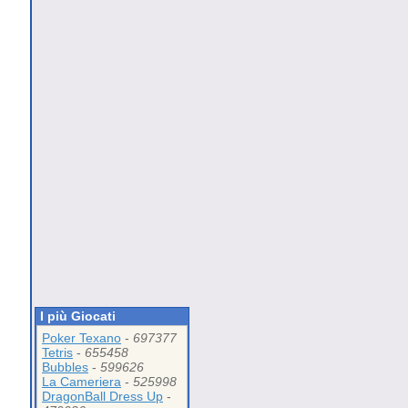
I più Giocati
Poker Texano
-
697377
Tetris
-
655458
Bubbles
-
599626
La Cameriera
-
525998
DragonBall Dress Up
-