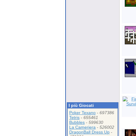
I più Giocati
Poker Texano
-
697386
Tetris
-
655461
Bubbles
-
599630
La Cameriera
-
526002
DragonBall Dress Up
-