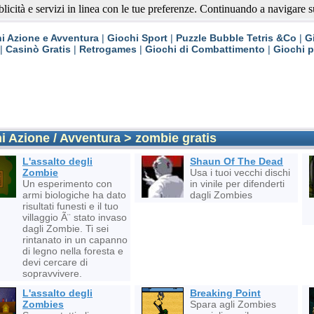
blicità e servizi in linea con le tue preferenze. Continuando a navigare su 
Gratis
i Azione e Avventura
|
Giochi Sport
|
Puzzle Bubble Tetris &Co
|
G
|
Casinò Gratis
|
Retrogames
|
Giochi di Combattimento
|
Giochi 
 Azione / Avventura > zombie gratis
L'assalto degli
Shaun Of The Dead
Zombie
Usa i tuoi vecchi dischi
Un esperimento con
in vinile per difenderti
armi biologiche ha dato
dagli Zombies
risultati funesti e il tuo
villaggio Ã¨ stato invaso
dagli Zombie. Ti sei
rintanato in un capanno
di legno nella foresta e
devi cercare di
sopravvivere.
L'assalto degli
Breaking Point
Zombies
Spara agli Zombies