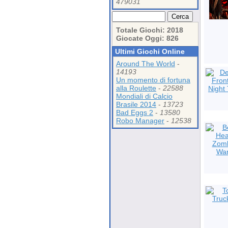
479031
Totale Giochi: 2018
Giocate Oggi: 826
Ultimi Giochi Online
Around The World
-
14193
Un momento di fortuna
alla Roulette
-
22588
Mondiali di Calcio
Brasile 2014
-
13723
Bad Eggs 2
-
13580
Robo Manager
-
12538