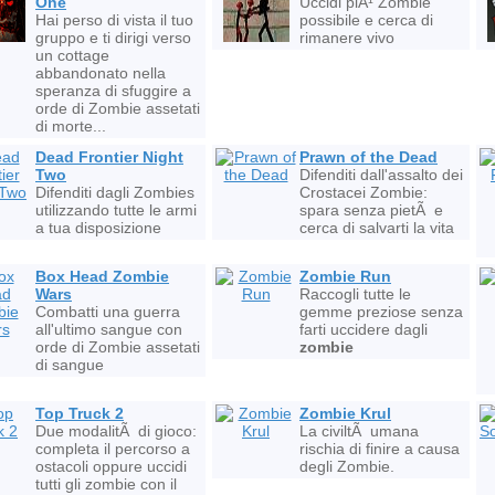
One
Uccidi piÃ¹ Zombie
Hai perso di vista il tuo
possibile e cerca di
gruppo e ti dirigi verso
rimanere vivo
un cottage
abbandonato nella
speranza di sfuggire a
orde di Zombie assetati
di morte...
Dead Frontier Night
Prawn of the Dead
Two
Difenditi dall'assalto dei
Difenditi dagli Zombies
Crostacei Zombie:
utilizzando tutte le armi
spara senza pietÃ e
a tua disposizione
cerca di salvarti la vita
Box Head Zombie
Zombie Run
Wars
Raccogli tutte le
Combatti una guerra
gemme preziose senza
all'ultimo sangue con
farti uccidere dagli
orde di Zombie assetati
zombie
di sangue
Top Truck 2
Zombie Krul
Due modalitÃ di gioco:
La civiltÃ umana
completa il percorso a
rischia di finire a causa
ostacoli oppure uccidi
degli Zombie.
tutti gli zombie con il