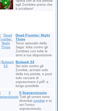
Spara con la tua pistola
agli Zombies prima che
ti uccidano!
Dead Frontier: Night
Three
Terzo episodio della
Saga: lotta contro gli
Zombies con tutte le
armi a tua disposizione
Bulwark 53
Sei solo contro gli
Zombie, armato solo
della tua pistola, e puoi
solo cercare di
sopravvivere il piÃ¹ a
lungo possibile
Il Sopravvissuto
Tutti gli umani sono
diventati
zombie
e tu
sei l'unico
sopravvissuto...