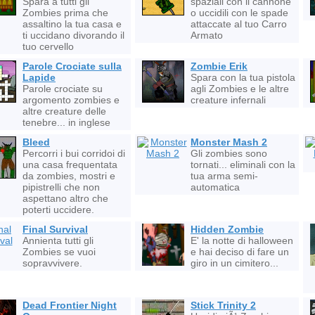
Spara a tutti gli
spaziali con il cannone
Zombies prima che
o uccidili con le spade
assaltino la tua casa e
attaccate al tuo Carro
ti uccidano divorando il
Armato
tuo cervello
Parole Crociate sulla
Zombie Erik
Lapide
Spara con la tua pistola
Parole crociate su
agli Zombies e le altre
argomento zombies e
creature infernali
altre creature delle
tenebre... in inglese
Bleed
Monster Mash 2
Percorri i bui corridoi di
Gli zombies sono
una casa frequentata
tornati... eliminali con la
da zombies, mostri e
tua arma semi-
pipistrelli che non
automatica
aspettano altro che
poterti uccidere.
Final Survival
Hidden Zombie
Annienta tutti gli
E' la notte di halloween
Zombies se vuoi
e hai deciso di fare un
sopravvivere.
giro in un cimitero...
Dead Frontier Night
Stick Trinity 2