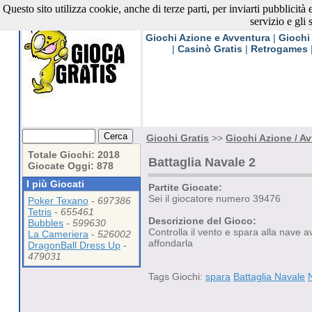
Questo sito utilizza cookie, anche di terze parti, per inviarti pubblicità
Giochi Gratis
servizio e gli 
Giochi Azione e Avventura
|
Giochi
|
Casinò Gratis
|
Retrogames
Giochi Gratis
>>
Giochi Azione / A
Totale Giochi: 2018
Battaglia Navale 2
Giocate Oggi: 878
I più Giocati
Partite Giocate:
Sei il giocatore numero 39476
Poker Texano
-
697386
Tetris
-
655461
Descrizione del Gioco:
Bubbles
-
599630
Controlla il vento e spara alla nave a
La Cameriera
-
526002
affondarla
DragonBall Dress Up
-
479031
Tags Giochi:
spara
Battaglia Navale