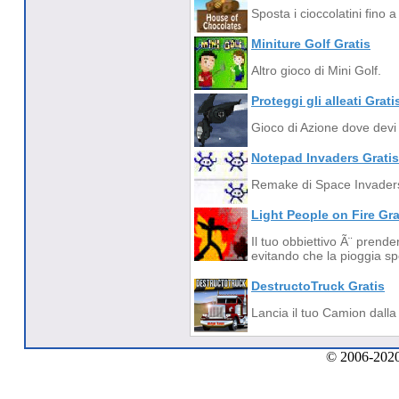
Sposta i cioccolatini fino a
Miniture Golf Gratis
Altro gioco di Mini Golf.
Proteggi gli alleati Grati
Gioco di Azione dove devi d
Notepad Invaders Gratis
Remake di Space Invaders. 
Light People on Fire Gra
Il tuo obbiettivo Ã¨ prend
evitando che la pioggia s
DestructoTruck Gratis
Lancia il tuo Camion dalla 
© 2006-2020