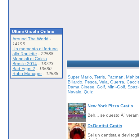
Ultimi Giochi Online
Around The World
-
14193
Un momento di fortuna
alla Roulette
-
22588
Mondiali di Calcio
Brasile 2014
-
13723
Bad Eggs 2
-
13580
Robo Manager
-
12538
Super Mario
,
Tetris
,
Pacman
,
Mahjo
Biliardo
,
Pesca
,
Vela
,
Guerra
,
Cacci
Dama Cinese
,
Golf
,
Mini-Golf
,
Spazi
Navale
,
Quiz
New York Pizza Gratis
Beh... se questo Ã¨ verame
Dr.Dentist Gratis
Sei un dentista e devi togl