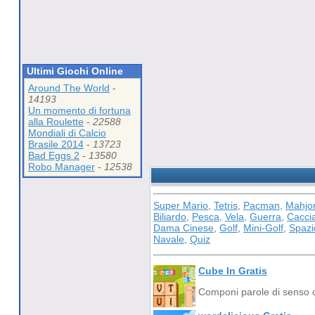
Ultimi Giochi Online
Around The World
-
14193
Un momento di fortuna
alla Roulette
-
22588
Mondiali di Calcio
Brasile 2014
-
13723
Bad Eggs 2
-
13580
Robo Manager
-
12538
Super Mario
,
Tetris
,
Pacman
,
Mahjo
Biliardo
,
Pesca
,
Vela
,
Guerra
,
Cacci
Dama Cinese
,
Golf
,
Mini-Golf
,
Spazi
Navale
,
Quiz
Cube In Gratis
Componi parole di senso co