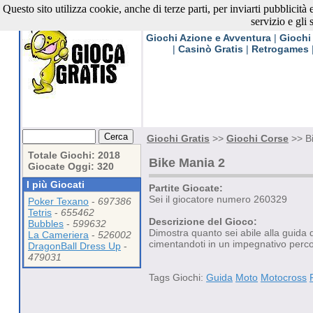
Questo sito utilizza cookie, anche di terze parti, per inviarti pubblicità
Giochi Gratis
servizio e gli 
Giochi Azione e Avventura
|
Giochi
|
Casinò Gratis
|
Retrogames
Giochi Gratis
>>
Giochi Corse
>> Bi
Totale Giochi: 2018
Bike Mania 2
Giocate Oggi: 320
I più Giocati
Partite Giocate:
Sei il giocatore numero 260329
Poker Texano
-
697386
Tetris
-
655462
Descrizione del Gioco:
Bubbles
-
599632
Dimostra quanto sei abile alla guida
La Cameriera
-
526002
cimentandoti in un impegnativo perco
DragonBall Dress Up
-
479031
Tags Giochi:
Guida
Moto
Motocross