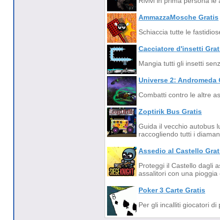
Rivivi in prima persona le 
AmmazzaMosche Gratis
Schiaccia tutte le fastid
Cacciatore d'insetti Grat
Mangia tutti gli insetti sen
Universe 2: Andromeda 
Combatti contro le altre a
Zoptirik Bus Gratis
Guida il vecchio autobus l
raccogliendo tutti i diamant
Assedio al Castello Grat
Proteggi il Castello dagli a
assalitori con una pioggia 
Poker 3 Carte Gratis
Per gli incalliti giocatori 