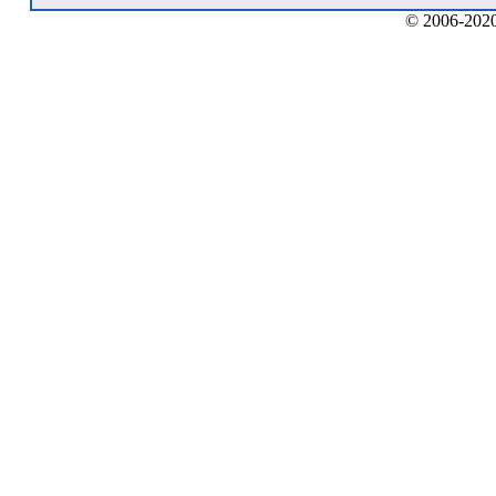
© 2006-2020