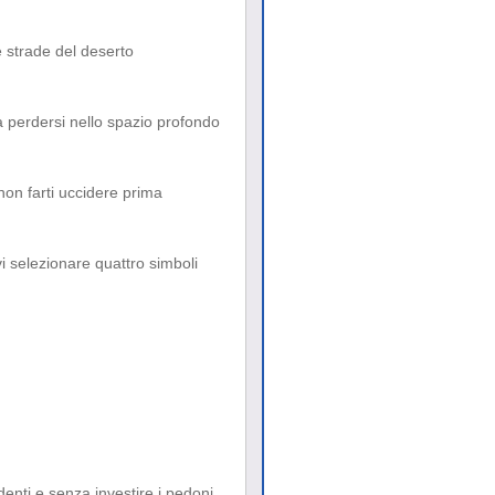
le strade del deserto
za perdersi nello spazio profondo
 non farti uccidere prima
vi selezionare quattro simboli
enti e senza investire i pedoni