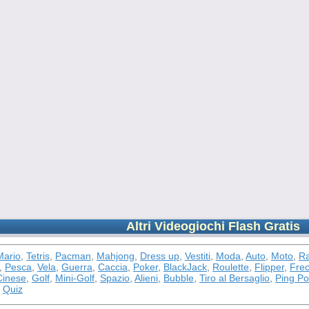
Altri Videogiochi Flash Gratis
Mario
,
Tetris
,
Pacman
,
Mahjong
,
Dress up
,
Vestiti
,
Moda
,
Auto
,
Moto
,
Ra
,
Pesca
,
Vela
,
Guerra
,
Caccia
,
Poker
,
BlackJack
,
Roulette
,
Flipper
,
Frec
inese
,
Golf
,
Mini-Golf
,
Spazio
,
Alieni
,
Bubble
,
Tiro al Bersaglio
,
Ping P
,
Quiz