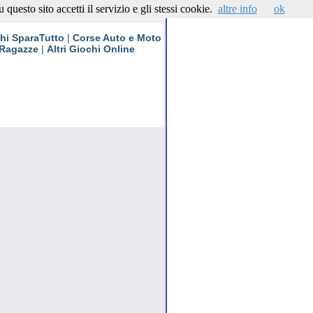
questo sito accetti il servizio e gli stessi cookie.
altre info
ok
Contattaci
hi SparaTutto
|
Corse Auto e Moto
 Ragazze
|
Altri Giochi Online