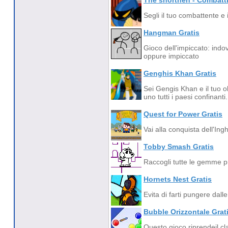
The shorthen - Combatt
Segli il tuo combattente e 
Hangman Gratis
Gioco dell'impiccato: indo
oppure impiccato
Genghis Khan Gratis
Sei Gengis Khan e il tuo o
uno tutti i paesi confinanti.
Quest for Power Gratis
Vai alla conquista dell'Ing
Tobby Smash Gratis
Raccogli tutte le gemme pre
Hornets Nest Gratis
Evita di farti pungere dall
Bubble Orizzontale Grat
Questo gioco riprendeil cl