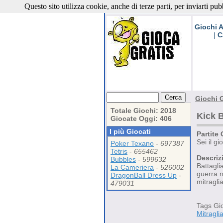
Questo sito utilizza cookie, anche di terze parti, per inviarti pub
Giochi G
Giochi A
|
C
Giochi G
Totale Giochi: 2018
Kick B
Giocate Oggi: 406
I più Giocati
Partite 
Sei il g
Poker Texano
-
697387
Tetris
-
655462
Descriz
Bubbles
-
599632
Battaglia
La Cameriera
-
526002
guerra n
DragonBall Dress Up
-
mitraglia
479031
Tags Gi
Mitraglia