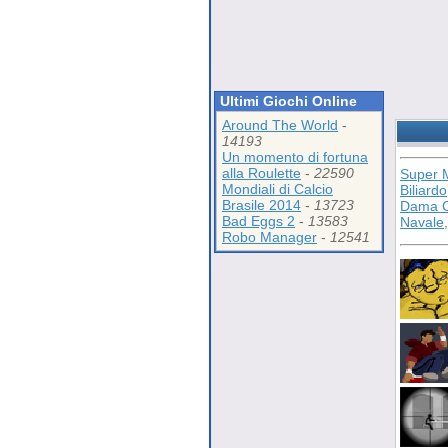
Ultimi Giochi Online
Around The World
-
14193
Un momento di fortuna
alla Roulette
-
22590
Super 
Mondiali di Calcio
Biliardo
Brasile 2014
-
13723
Dama C
Bad Eggs 2
-
13583
Navale
Robo Manager
-
12541