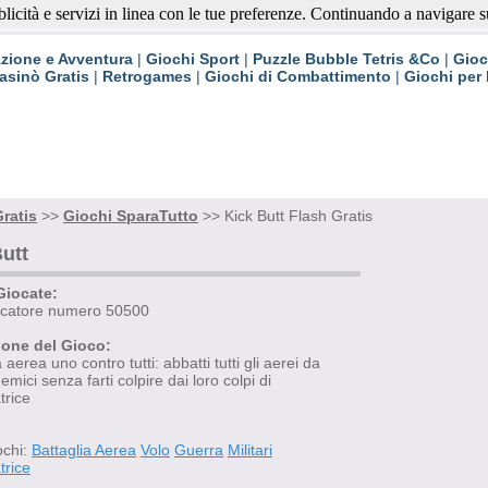
blicità e servizi in linea con le tue preferenze. Continuando a navigare su 
ratis
zione e Avventura
|
Giochi Sport
|
Puzzle Bubble Tetris &Co
|
Gioc
asinò Gratis
|
Retrogames
|
Giochi di Combattimento
|
Giochi per
ratis
>>
Giochi SparaTutto
>> Kick Butt Flash Gratis
utt
Giocate:
iocatore numero 50500
ione del Gioco:
 aerea uno contro tutti: abbatti tutti gli aerei da
emici senza farti colpire dai loro colpi di
trice
ochi:
Battaglia Aerea
Volo
Guerra
Militari
trice