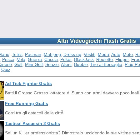
Altri Videogiochi Flash Gratis
Mario
,
Tetris
,
Pacman
,
Mahjong
,
Dress up
,
Vestiti
,
Moda
,
Auto
,
Moto
,
Ra
,
Pesca
,
Vela
,
Guerra
,
Caccia
,
Poker
,
BlackJack
,
Roulette
,
Flipper
,
Frec
inese
,
Golf
,
Mini-Golf
,
Spazio
,
Alieni
,
Bubble
,
Tiro al Bersaglio
,
Ping P
,
Quiz
Ad Tick Fighter Gratis
Batti il Grosso Grasso lottatore di Sumo con armi davvero poco leali
Free Running Gratis
Corri tra gli ostacoli della cittÃ
Tactical Assassin 2 Gratis
Sei un Killler professionista? Dimostralo uccidendo le tue vittime s