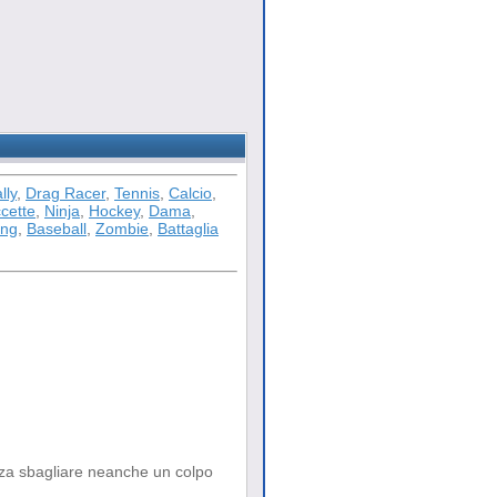
lly
,
Drag Racer
,
Tennis
,
Calcio
,
cette
,
Ninja
,
Hockey
,
Dama
,
ong
,
Baseball
,
Zombie
,
Battaglia
enza sbagliare neanche un colpo