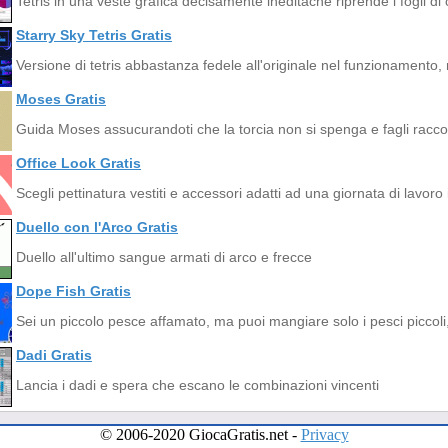
Tetris in una veste grafica decisamente ineditache riprende i fogli di 
Starry Sky Tetris Gratis
Versione di tetris abbastanza fedele all'originale nel funzionamento
Moses Gratis
Guida Moses assucurandoti che la torcia non si spenga e fagli raccog
Office Look Gratis
Scegli pettinatura vestiti e accessori adatti ad una giornata di lavoro i
Duello con l'Arco Gratis
Duello all'ultimo sangue armati di arco e frecce
Dope Fish Gratis
Sei un piccolo pesce affamato, ma puoi mangiare solo i pesci piccoli, q
Dadi Gratis
Lancia i dadi e spera che escano le combinazioni vincenti
© 2006-2020 GiocaGratis.net -
Privacy