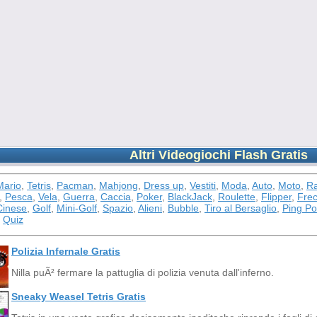
Altri Videogiochi Flash Gratis
Mario
,
Tetris
,
Pacman
,
Mahjong
,
Dress up
,
Vestiti
,
Moda
,
Auto
,
Moto
,
Ra
,
Pesca
,
Vela
,
Guerra
,
Caccia
,
Poker
,
BlackJack
,
Roulette
,
Flipper
,
Frec
inese
,
Golf
,
Mini-Golf
,
Spazio
,
Alieni
,
Bubble
,
Tiro al Bersaglio
,
Ping P
,
Quiz
Polizia Infernale Gratis
Nilla puÃ² fermare la pattuglia di polizia venuta dall'inferno.
Sneaky Weasel Tetris Gratis