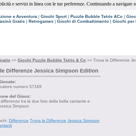
blicità e servizi in linea con le tue preferenze. Continuando a navigare su 
ratis
zione e Avventura
|
Giochi Sport
|
Puzzle Bubble Tetris &Co
|
Gioc
asinò Gratis
|
Retrogames
|
Giochi di Combattimento
|
Giochi per
ratis
>>
Giochi Puzzle Bubble Tetris & Co
>> Trova le Differenze Je
le Differenze Jessica Simpson Edition
Giocate:
iocatore numero 57169
ione del Gioco:
 differenze tra le due foto della bella cantante e
Jessica Simpson
ochi:
Differenze
Trova le Differenze
Jessica Simpson
ntanti