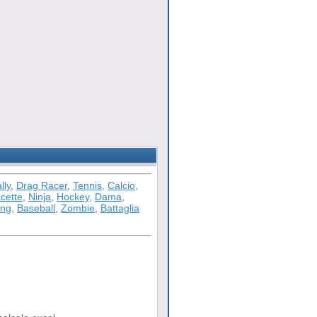
lly
,
Drag Racer
,
Tennis
,
Calcio
,
cette
,
Ninja
,
Hockey
,
Dama
,
ong
,
Baseball
,
Zombie
,
Battaglia