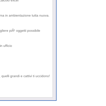
calcolo excel
, ma in ambientazione tutta nuova.
liere piÃ¹ oggetti possibile
n ufficio
uelli grandi e cattivi ti uccidono!