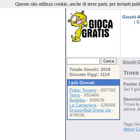
Questo sito utilizza cookie, anche di terze parti, per inviarti pub
Giochi G
Giochi A
|
C
Giochi G
Totale Giochi: 2018
Trova 
Giocate Oggi: 1114
I più Giocati
Partite 
Sei il g
Poker Texano
-
697392
Tetris
-
655466
Descriz
Bubbles
-
599636
Trova le
La Cameriera
-
526006
attrice 
DragonBall Dress Up
-
479036
Tags Gi
Attrici
Ca