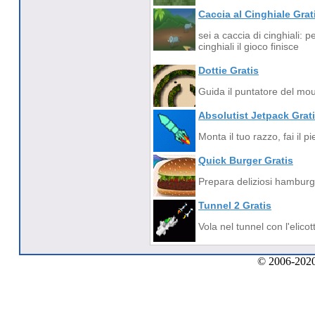
Caccia al Cinghiale Grat
sei a caccia di cinghiali: p
cinghiali il gioco finisce
Dottie Gratis
Guida il puntatore del mou
Absolutist Jetpack Grat
Monta il tuo razzo, fai il 
Quick Burger Gratis
Prepara deliziosi hamburger
Tunnel 2 Gratis
Vola nel tunnel con l'elico
© 2006-2020