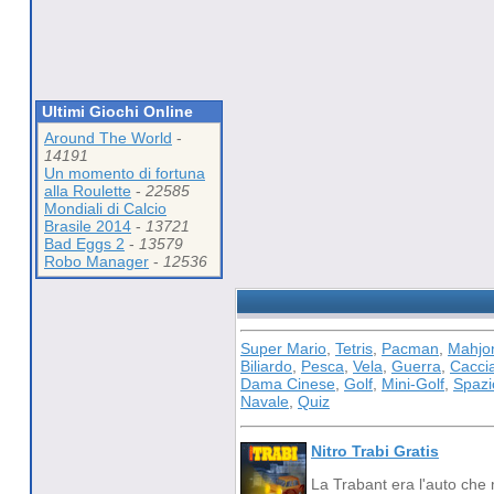
Ultimi Giochi Online
Around The World
-
14191
Un momento di fortuna
alla Roulette
-
22585
Mondiali di Calcio
Brasile 2014
-
13721
Bad Eggs 2
-
13579
Robo Manager
-
12536
Super Mario
,
Tetris
,
Pacman
,
Mahjo
Biliardo
,
Pesca
,
Vela
,
Guerra
,
Cacci
Dama Cinese
,
Golf
,
Mini-Golf
,
Spazi
Navale
,
Quiz
Nitro Trabi Gratis
La Trabant era l'auto che 