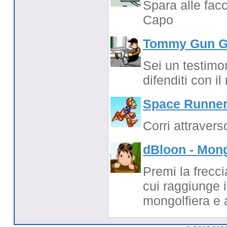
Spara alle facc
Capo
Tommy Gun Gr
Sei un testimo
difenditi con il
Space Runner
Corri attravers
dBloon - Mong
Premi la frecc
cui raggiunge i
mongolfiera e a