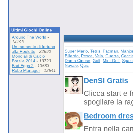
Ultimi Giochi Online
Around The World
-
14193
Un momento di fortuna
Super Mario
,
Tetris
,
Pacman
,
Mahjo
alla Roulette
-
22590
Biliardo
,
Pesca
,
Vela
,
Guerra
,
Cacci
Mondiali di Calcio
Dama Cinese
,
Golf
,
Mini-Golf
,
Spazi
Brasile 2014
-
13723
Navale
,
Quiz
Bad Eggs 2
-
13583
Robo Manager
-
12541
DenSI Gratis
Clicca start e 
spogliare la r
Bedroom dres
Entra nella cam