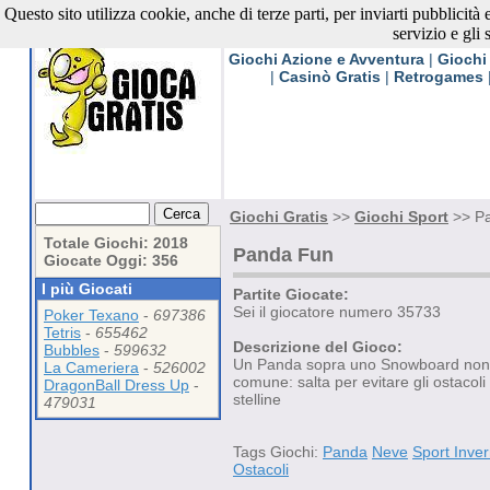
Questo sito utilizza cookie, anche di terze parti, per inviarti pubblicità
Giochi Gratis
servizio e gli 
Giochi Azione e Avventura
|
Giochi
|
Casinò Gratis
|
Retrogames
Giochi Gratis
>>
Giochi Sport
>> Pa
Totale Giochi: 2018
Panda Fun
Giocate Oggi: 356
I più Giocati
Partite Giocate:
Sei il giocatore numero 35733
Poker Texano
-
697386
Tetris
-
655462
Descrizione del Gioco:
Bubbles
-
599632
Un Panda sopra uno Snowboard non 
La Cameriera
-
526002
comune: salta per evitare gli ostacoli
DragonBall Dress Up
-
stelline
479031
Tags Giochi:
Panda
Neve
Sport Inver
Ostacoli