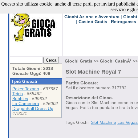
Questo sito utilizza cookie, anche di terze parti, per inviarti pubblicità
Giochi Gratis
servizio e gli 
Giochi Azione e Avventura
|
Giochi
|
Casinò Gratis
|
Retrogames
Giochi Gratis
>>
Giochi CasinÃ²
>> 
Totale Giochi: 2018
Slot Machine Royal 7
Giocate Oggi: 406
I più Giocati
Partite Giocate:
Sei il giocatore numero 317792
Poker Texano
-
697387
Tetris
-
655462
Descrizione del Gioco:
Bubbles
-
599632
Gioca con le Slot Machine come in u
La Cameriera
-
526002
Vegas. Fai la tua puntata e tira la lev
DragonBall Dress Up
-
479031
Tags Giochi:
Slot Machine
Las Vegas