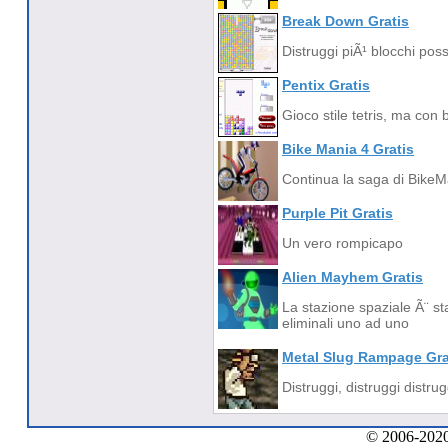
Break Down Gratis
Distruggi piÃ¹ blocchi poss
Pentix Gratis
Gioco stile tetris, ma con 
Bike Mania 4 Gratis
Continua la saga di BikeMa
Purple Pit Gratis
Un vero rompicapo
Alien Mayhem Gratis
La stazione spaziale Ã¨ st
eliminali uno ad uno
Metal Slug Rampage Gra
Distruggi, distruggi distrugg
© 2006-2020