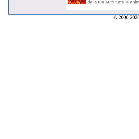
della tua auto tutte le ani
© 2006-2020