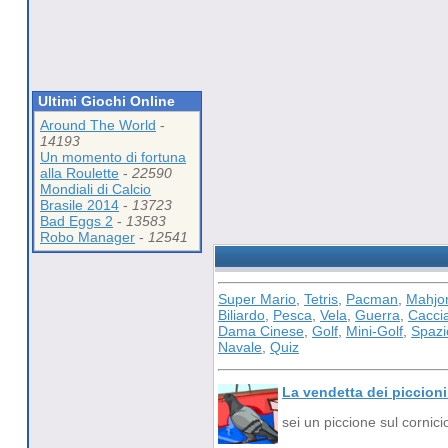
Ultimi Giochi Online
Around The World
-
14193
Un momento di fortuna
alla Roulette
-
22590
Mondiali di Calcio
Brasile 2014
-
13723
Bad Eggs 2
-
13583
Robo Manager
-
12541
Super Mario
,
Tetris
,
Pacman
,
Mahjo
Biliardo
,
Pesca
,
Vela
,
Guerra
,
Cacci
Dama Cinese
,
Golf
,
Mini-Golf
,
Spazi
Navale
,
Quiz
La vendetta dei piccioni
sei un piccione sul cornici