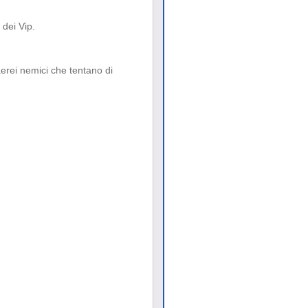
 dei Vip.
aerei nemici che tentano di