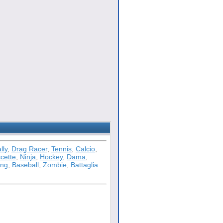
lly
,
Drag Racer
,
Tennis
,
Calcio
,
cette
,
Ninja
,
Hockey
,
Dama
,
ong
,
Baseball
,
Zombie
,
Battaglia