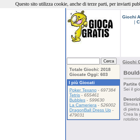
Questo sito utilizza cookie, anche di terze parti, per inviarti pub
Giochi G
Giochi A
|
C
Giochi G
Totale Giochi: 2018
Bould
Giocate Oggi: 603
I più Giocati
Partite 
Sei il g
Poker Texano
-
697384
Tetris
-
655461
Descriz
Bubbles
-
599630
Elimina 
La Cameriera
-
526002
di pietra
DragonBall Dress Up
-
Crea la 
479031
rotolino