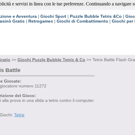
blicità e servizi in linea con le tue preferenze. Continuando a navigare su 
ratis
zione e Avventura
|
Giochi Sport
|
Puzzle Bubble Tetris &Co
|
Gioc
asinò Gratis
|
Retrogames
|
Giochi di Combattimento
|
Giochi per
ratis
>>
Giochi Puzzle Bubble Tetris & Co
>> Tetris Battle Flash Gra
is Battle
te Giocate:
l giocatore numero 11272
izione del Gioco:
i alla prova in una sfida a tetris contro il computer.
Giochi:
Tetris