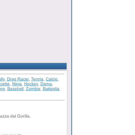
lly
,
Drag Racer
,
Tennis
,
Calcio
,
cette
,
Ninja
,
Hockey
,
Dama
,
ong
,
Baseball
,
Zombie
,
Battaglia
zza dal Gorilla.