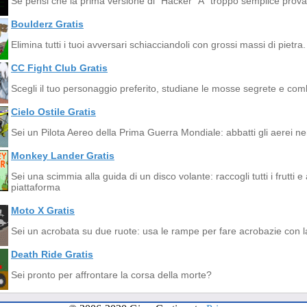
Se pensi che la prima versione di "Hacker" Ã¨ troppo semplice prov
Boulderz Gratis
Elimina tutti i tuoi avversari schiacciandoli con grossi massi di pietra.
CC Fight Club Gratis
Scegli il tuo personaggio preferito, studiane le mosse segrete e comb
Cielo Ostile Gratis
Sei un Pilota Aereo della Prima Guerra Mondiale: abbatti gli aerei ne
Monkey Lander Gratis
Sei una scimmia alla guida di un disco volante: raccogli tutti i frutti 
piattaforma
Moto X Gratis
Sei un acrobata su due ruote: usa le rampe per fare acrobazie con 
Death Ride Gratis
Sei pronto per affrontare la corsa della morte?