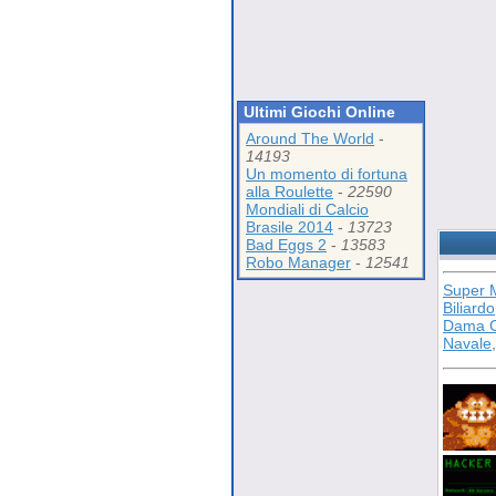
Ultimi Giochi Online
Around The World
-
14193
Un momento di fortuna
alla Roulette
-
22590
Mondiali di Calcio
Brasile 2014
-
13723
Bad Eggs 2
-
13583
Robo Manager
-
12541
Super 
Biliardo
Dama C
Navale