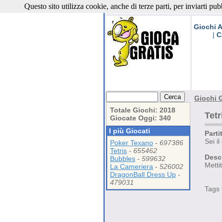
Questo sito utilizza cookie, anche di terze parti, per inviarti pub
Giochi G
Giochi A
|
C
Giochi G
Totale Giochi: 2018
Tetr
Giocate Oggi: 340
I più Giocati
Parti
Sei i
Poker Texano
-
697386
Tetris
-
655462
Descr
Bubbles
-
599632
Mettit
La Cameriera
-
526002
DragonBall Dress Up
-
479031
Tags 