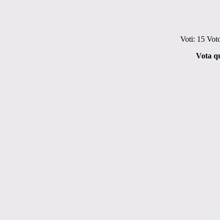
Voti:
15
Vot
Vota qu