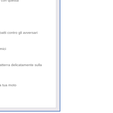
a con questa
atti contro gli avversari
mici
e atterra delicatamente sulla
la tua moto