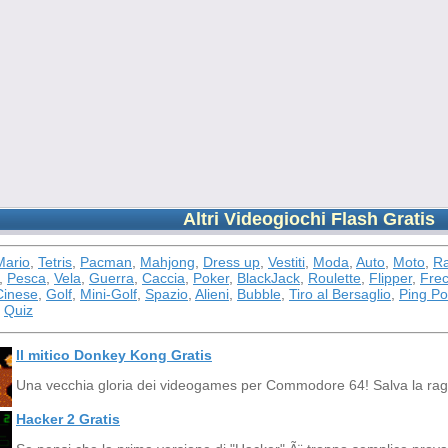
Altri Videogiochi Flash Gratis
Mario
,
Tetris
,
Pacman
,
Mahjong
,
Dress up
,
Vestiti
,
Moda
,
Auto
,
Moto
,
Ra
,
Pesca
,
Vela
,
Guerra
,
Caccia
,
Poker
,
BlackJack
,
Roulette
,
Flipper
,
Frec
inese
,
Golf
,
Mini-Golf
,
Spazio
,
Alieni
,
Bubble
,
Tiro al Bersaglio
,
Ping P
,
Quiz
Il mitico Donkey Kong Gratis
Una vecchia gloria dei videogames per Commodore 64! Salva la raga
Hacker 2 Gratis