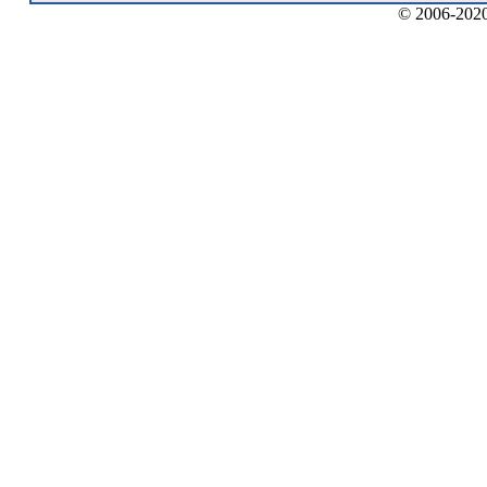
© 2006-2020