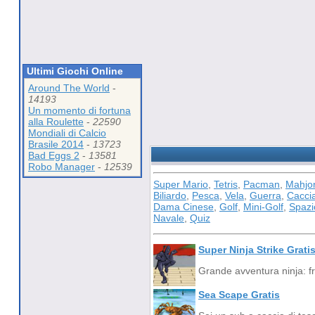
Ultimi Giochi Online
Around The World
-
14193
Un momento di fortuna
alla Roulette
-
22590
Mondiali di Calcio
Brasile 2014
-
13723
Bad Eggs 2
-
13581
Robo Manager
-
12539
Super Mario
,
Tetris
,
Pacman
,
Mahjo
Biliardo
,
Pesca
,
Vela
,
Guerra
,
Cacci
Dama Cinese
,
Golf
,
Mini-Golf
,
Spazi
Navale
,
Quiz
Super Ninja Strike Grati
Grande avventura ninja: fr
Sea Scape Gratis