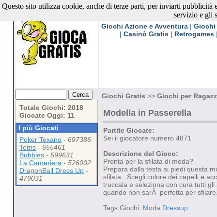
Questo sito utilizza cookie, anche di terze parti, per inviarti pubblicità
Giochi Gratis
servizio e gli 
Giochi Azione e Avventura
|
Giochi
|
Casinò Gratis
|
Retrogames
Giochi Gratis
>>
Giochi per Ragaz
Totale Giochi: 2018
Modella in Passerella
Giocate Oggi: 11
I più Giocati
Partite Giocate:
Sei il giocatore numero 4871
Poker Texano
-
697386
Tetris
-
655461
Descrizione del Gioco:
Bubbles
-
599631
Pronta per la sfilata di moda?
La Cameriera
-
526002
Prepara dalla testa ai piedi questa m
DragonBall Dress Up
-
sfilata . Scegli colore dei capelli e acc
479031
truccala e seleziona con cura tutti gli
quando non sarÃ perfetta per sfilare
Tags Giochi:
Moda
Dressup