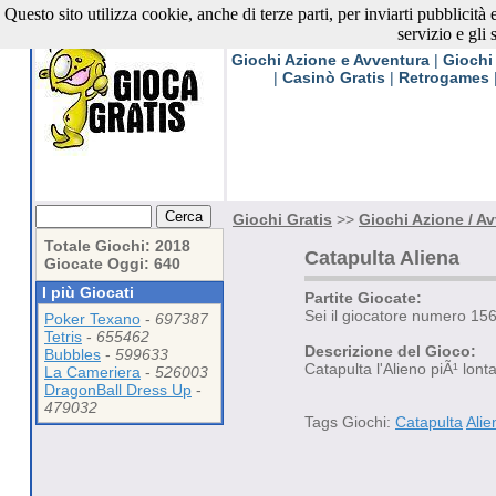
Questo sito utilizza cookie, anche di terze parti, per inviarti pubblicità
Giochi Gratis
servizio e gli 
Giochi Azione e Avventura
|
Giochi
|
Casinò Gratis
|
Retrogames
Giochi Gratis
>>
Giochi Azione / A
Totale Giochi: 2018
Catapulta Aliena
Giocate Oggi: 640
I più Giocati
Partite Giocate:
Sei il giocatore numero 15
Poker Texano
-
697387
Tetris
-
655462
Descrizione del Gioco:
Bubbles
-
599633
Catapulta l'Alieno piÃ¹ lont
La Cameriera
-
526003
DragonBall Dress Up
-
479032
Tags Giochi:
Catapulta
Alie