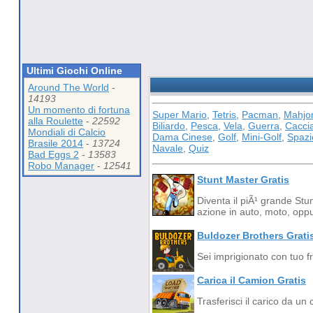
Ultimi Giochi Online
Around The World
-
14193
Un momento di fortuna
Super Mario
,
Tetris
,
Pacman
,
Mahjo
alla Roulette
-
22592
Biliardo
,
Pesca
,
Vela
,
Guerra
,
Cacci
Mondiali di Calcio
Dama Cinese
,
Golf
,
Mini-Golf
,
Spazi
Brasile 2014
-
13724
Navale
,
Quiz
Bad Eggs 2
-
13583
Robo Manager
-
12541
Stunt Master Gratis
Diventa il piÃ¹ grande Stunt
azione in auto, moto, oppu
Buldozer Brothers Grati
Sei imprigionato con tuo fr
Carica il Camion Gratis
Trasferisci il carico da un 