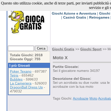
Questo sito utilizza cookie, anche di terze parti, per inviarti pubblicità
Giochi Gratis
servizio e gli 
Giochi Azione e Avventura
|
Giochi
|
Casinò Gratis
|
Retrogames
Giochi Gratis
>>
Giochi Sport
>> Mo
Totale Giochi: 2018
Moto X
Giocate Oggi: 755
I più Giocati
Partite Giocate:
Sei il giocatore numero 34197
Poker Texano
-
697387
Tetris
-
655462
Descrizione del Gioco:
Bubbles
-
599633
Sei un acrobata su due ruote: usa le
La Cameriera
-
526003
acrobazie con la tua moto
DragonBall Dress Up
-
479032
Tags Giochi:
Acrobazie
Moto
Acrobat