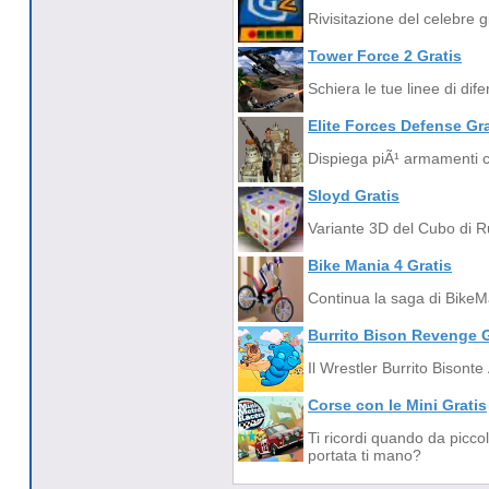
Rivisitazione del celebre g
Tower Force 2 Gratis
Schiera le tue linee di dif
Elite Forces Defense Gra
Dispiega piÃ¹ armamenti ch
Sloyd Gratis
Variante 3D del Cubo di R
Bike Mania 4 Gratis
Continua la saga di BikeMa
Burrito Bison Revenge G
Il Wrestler Burrito Bisonte
Corse con le Mini Gratis
Ti ricordi quando da picco
portata ti mano?