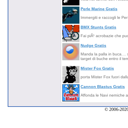
Perle Marine Gratis
Immergiti e raccogli le Per
BMX Stunts Gratis
Fai piÃ¹ acrobazie che pu
Nudge Gratis
Manda la palla in buca.... 
target di buche entro il te
Mister Fox Gratis
porta Mister Fox fuori dall
Cannon Blastus Gratis
Affonda le Navi nemiche 
© 2006-2020