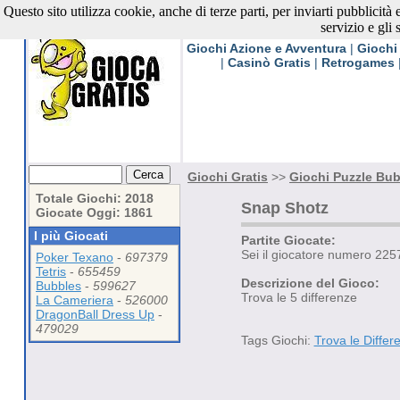
Questo sito utilizza cookie, anche di terze parti, per inviarti pubblicità
Giochi Gratis
servizio e gli 
Giochi Azione e Avventura
|
Giochi
|
Casinò Gratis
|
Retrogames
Giochi Gratis
>>
Giochi Puzzle Bub
Totale Giochi: 2018
Snap Shotz
Giocate Oggi: 1861
I più Giocati
Partite Giocate:
Sei il giocatore numero 225
Poker Texano
-
697379
Tetris
-
655459
Descrizione del Gioco:
Bubbles
-
599627
Trova le 5 differenze
La Cameriera
-
526000
DragonBall Dress Up
-
479029
Tags Giochi:
Trova le Differ