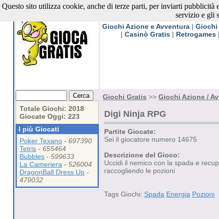
Questo sito utilizza cookie, anche di terze parti, per inviarti pubblicità
Giochi Gratis
servizio e gli 
Giochi Azione e Avventura
|
Giochi
|
Casinò Gratis
|
Retrogames
Giochi Gratis
>>
Giochi Azione / A
Totale Giochi: 2018
Digi Ninja RPG
Giocate Oggi: 223
I più Giocati
Partite Giocate:
Sei il giocatore numero 14675
Poker Texano
-
697390
Tetris
-
655464
Descrizione del Gioco:
Bubbles
-
599633
Uccidi il nemico con la spada e recu
La Cameriera
-
526004
raccogliendo le pozioni
DragonBall Dress Up
-
479032
Tags Giochi:
Spada
Energia
Pozioni