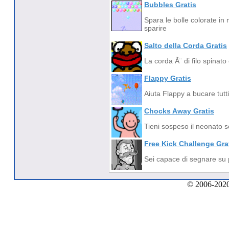
Bubbles Gratis
Spara le bolle colorate in
sparire
Salto della Corda Gratis
La corda Ã¨ di filo spinato
Flappy Gratis
Aiuta Flappy a bucare tutti 
Chocks Away Gratis
Tieni sospeso il neonato 
Free Kick Challenge Gra
Sei capace di segnare su
© 2006-2020