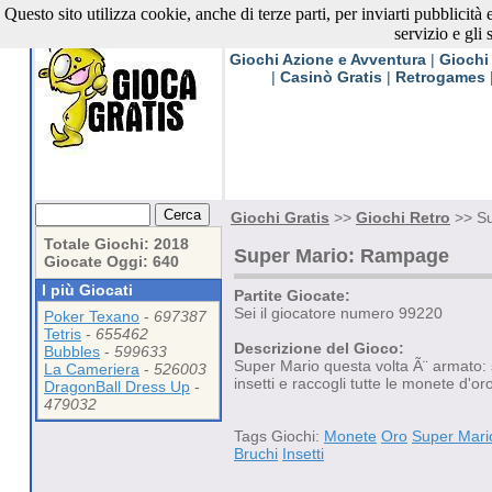
Questo sito utilizza cookie, anche di terze parti, per inviarti pubblicità
Giochi Gratis
servizio e gli 
Giochi Azione e Avventura
|
Giochi
|
Casinò Gratis
|
Retrogames
Giochi Gratis
>>
Giochi Retro
>> Su
Totale Giochi: 2018
Super Mario: Rampage
Giocate Oggi: 640
I più Giocati
Partite Giocate:
Sei il giocatore numero 99220
Poker Texano
-
697387
Tetris
-
655462
Descrizione del Gioco:
Bubbles
-
599633
Super Mario questa volta Ã¨ armato: 
La Cameriera
-
526003
insetti e raccogli tutte le monete d'or
DragonBall Dress Up
-
479032
Tags Giochi:
Monete
Oro
Super Mari
Bruchi
Insetti