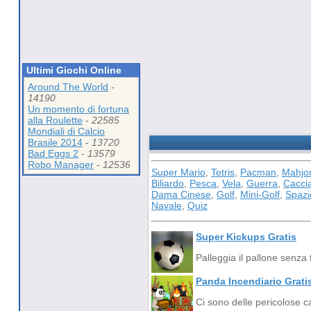
Ultimi Giochi Online
Around The World
-
14190
Un momento di fortuna
alla Roulette
-
22585
Mondiali di Calcio
Brasile 2014
-
13720
Bad Eggs 2
-
13579
Robo Manager
-
12536
Super Mario
,
Tetris
,
Pacman
,
Mahjo
Biliardo
,
Pesca
,
Vela
,
Guerra
,
Cacci
Dama Cinese
,
Golf
,
Mini-Golf
,
Spazi
Navale
,
Quiz
Super Kickups Gratis
Palleggia il pallone senza
Panda Incendiario Grati
Ci sono delle pericolose ca