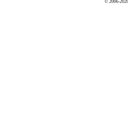
© 2006-2020