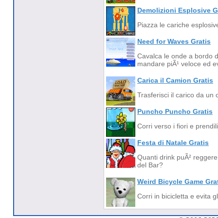
Demolizioni Esplosive G
Piazza le cariche esplosive
Need for Waves Gratis
Cavalca le onde a bordo de
mandare piÃ¹ veloce ed evi
Carica il Camion Gratis
Trasferisci il carico da un 
Puncho Puncho Gratis
Corri verso i fiori e prendi
Festa di Natale Gratis
Quanti drink puÃ² reggere
del Bar?
Weird Bicycle Game Gra
Corri in bicicletta e evita g