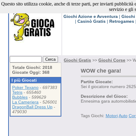
Questo sito utilizza cookie, anche di terze parti, per inviarti pubblicità
Giochi Gratis
servizio e gli 
Giochi Azione e Avventura
|
Giochi
|
Casinò Gratis
|
Retrogames
Giochi Gratis
>>
Giochi Corse
>> W
Totale Giochi: 2018
WOW che gara!
Giocate Oggi: 368
I più Giocati
Partite Giocate:
Sei il giocatore numero 262
Poker Texano
-
697383
Tetris
-
655460
Descrizione del Gioco:
Bubbles
-
599629
Ennesima gara automobilistica
La Cameriera
-
526001
DragonBall Dress Up
-
479030
Tags Giochi:
Motori
Auto
Cor