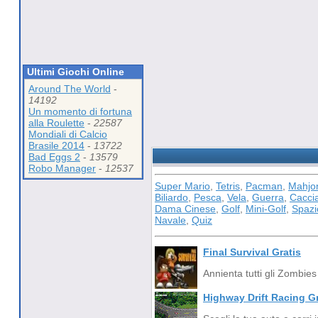
Ultimi Giochi Online
Around The World
-
14192
Un momento di fortuna
alla Roulette
-
22587
Mondiali di Calcio
Brasile 2014
-
13722
Bad Eggs 2
-
13579
Robo Manager
-
12537
Super Mario
,
Tetris
,
Pacman
,
Mahjo
Biliardo
,
Pesca
,
Vela
,
Guerra
,
Cacci
Dama Cinese
,
Golf
,
Mini-Golf
,
Spazi
Navale
,
Quiz
Final Survival Gratis
Annienta tutti gli Zombies
Highway Drift Racing Gr