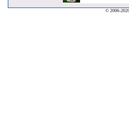
© 2006-2020