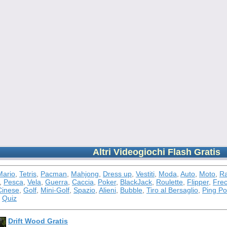
Altri Videogiochi Flash Gratis
Mario
,
Tetris
,
Pacman
,
Mahjong
,
Dress up
,
Vestiti
,
Moda
,
Auto
,
Moto
,
Ra
,
Pesca
,
Vela
,
Guerra
,
Caccia
,
Poker
,
BlackJack
,
Roulette
,
Flipper
,
Frec
inese
,
Golf
,
Mini-Golf
,
Spazio
,
Alieni
,
Bubble
,
Tiro al Bersaglio
,
Ping P
,
Quiz
Drift Wood Gratis