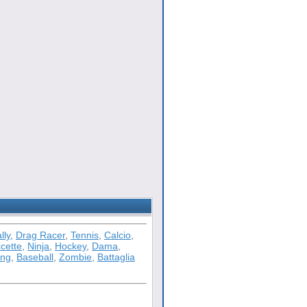
lly
,
Drag Racer
,
Tennis
,
Calcio
,
cette
,
Ninja
,
Hockey
,
Dama
,
ong
,
Baseball
,
Zombie
,
Battaglia