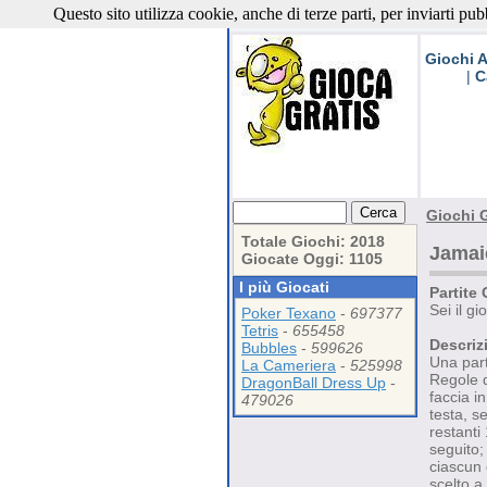
Questo sito utilizza cookie, anche di terze parti, per inviarti pub
Giochi G
Giochi A
|
C
Giochi G
Totale Giochi: 2018
Jamai
Giocate Oggi: 1105
I più Giocati
Partite 
Sei il g
Poker Texano
-
697377
Tetris
-
655458
Descriz
Bubbles
-
599626
Una par
La Cameriera
-
525998
Regole d
DragonBall Dress Up
-
faccia i
479026
testa, s
restanti
seguito;
ciascun 
scelto a