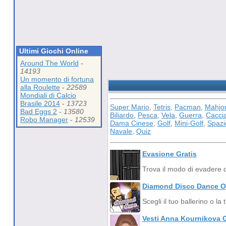
Ultimi Giochi Online
Around The World
-
14193
Un momento di fortuna
alla Roulette
-
22589
Mondiali di Calcio
Brasile 2014
-
13723
Super Mario
,
Tetris
,
Pacman
,
Mahjo
Bad Eggs 2
-
13580
Biliardo
,
Pesca
,
Vela
,
Guerra
,
Cacci
Robo Manager
-
12539
Dama Cinese
,
Golf
,
Mini-Golf
,
Spazi
Navale
,
Quiz
Evasione Gratis
Trova il modo di evadere 
Diamond Disco Dance Off
Scegli il tuo ballerino o la
Vesti Anna Kournikova G