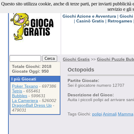
Questo sito utilizza cookie, anche di terze parti, per inviarti pubblicità
Giochi Gratis
servizio e gli 
Giochi Azione e Avventura
|
Giochi
|
Casinò Gratis
|
Retrogames
Giochi Gratis
>>
Giochi Puzzle Bub
Totale Giochi: 2018
Octopoids
Giocate Oggi: 950
I più Giocati
Partite Giocate:
Sei il giocatore numero 12707
Poker Texano
-
697386
Tetris
-
655461
Descrizione del Gioco:
Bubbles
-
599631
Auita i piccoli polipi ad arrivare sa
La Cameriera
-
526002
DragonBall Dress Up
-
479031
Tags Giochi:
polipi
Animali
Mamma