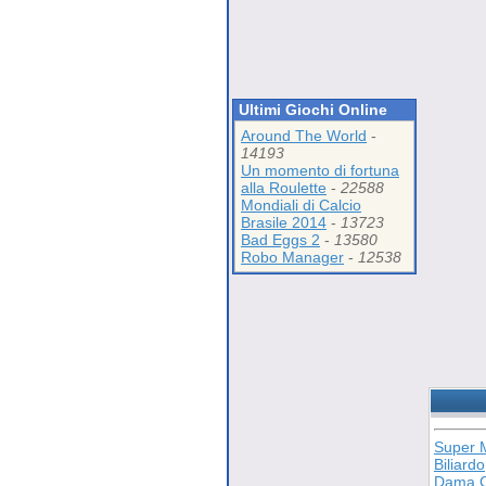
Ultimi Giochi Online
Around The World
-
14193
Un momento di fortuna
alla Roulette
-
22588
Mondiali di Calcio
Brasile 2014
-
13723
Bad Eggs 2
-
13580
Robo Manager
-
12538
Super 
Biliardo
Dama C