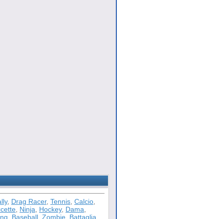
lly
,
Drag Racer
,
Tennis
,
Calcio
,
cette
,
Ninja
,
Hockey
,
Dama
,
ong
,
Baseball
,
Zombie
,
Battaglia