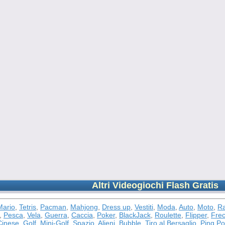
Altri Videogiochi Flash Gratis
Mario
,
Tetris
,
Pacman
,
Mahjong
,
Dress up
,
Vestiti
,
Moda
,
Auto
,
Moto
,
Ra
,
Pesca
,
Vela
,
Guerra
,
Caccia
,
Poker
,
BlackJack
,
Roulette
,
Flipper
,
Frec
inese
,
Golf
,
Mini-Golf
,
Spazio
,
Alieni
,
Bubble
,
Tiro al Bersaglio
,
Ping P