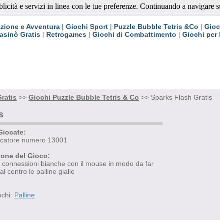
blicità e servizi in linea con le tue preferenze. Continuando a navigare su 
ratis
zione e Avventura
|
Giochi Sport
|
Puzzle Bubble Tetris &Co
|
Gioc
asinò Gratis
|
Retrogames
|
Giochi di Combattimento
|
Giochi per
ratis
>>
Giochi Puzzle Bubble Tetris & Co
>> Sparks Flash Gratis
s
Giocate:
iocatore numero 13001
ione del Gioco:
 connessioni bianche con il mouse in modo da far
al centro le palline gialle
ochi:
Palline