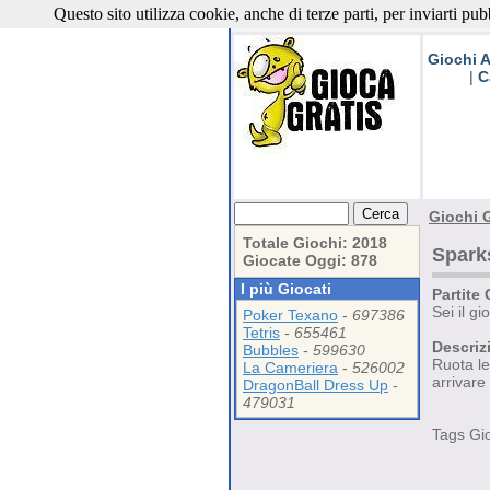
Questo sito utilizza cookie, anche di terze parti, per inviarti pub
Giochi G
Giochi A
|
C
Giochi G
Totale Giochi: 2018
Spark
Giocate Oggi: 878
I più Giocati
Partite 
Sei il g
Poker Texano
-
697386
Tetris
-
655461
Descriz
Bubbles
-
599630
Ruota le
La Cameriera
-
526002
arrivare 
DragonBall Dress Up
-
479031
Tags Gi