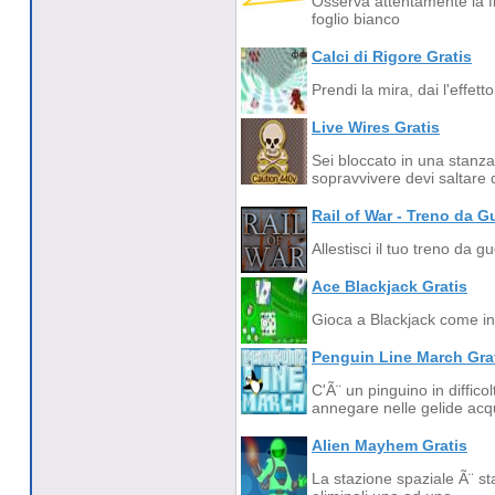
Osserva attentamente la f
foglio bianco
Calci di Rigore Gratis
Prendi la mira, dai l'effetto
Live Wires Gratis
Sei bloccato in una stanza 
sopravvivere devi saltare 
Rail of War - Treno da G
Allestisci il tuo treno da 
Ace Blackjack Gratis
Gioca a Blackjack come in
Penguin Line March Gra
C'Ã¨ un pinguino in diffico
annegare nelle gelide ac
Alien Mayhem Gratis
La stazione spaziale Ã¨ st