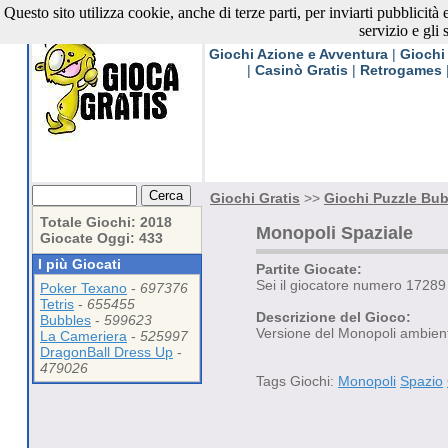
Questo sito utilizza cookie, anche di terze parti, per inviarti pubblicità
Giochi Gratis
servizio e gli 
Giochi Azione e Avventura
|
Giochi
|
Casinò Gratis
|
Retrogames
Giochi Gratis
>>
Giochi Puzzle Bub
Totale Giochi: 2018
Monopoli Spaziale
Giocate Oggi: 433
I più Giocati
Partite Giocate:
Sei il giocatore numero 17289
Poker Texano
-
697376
Tetris
-
655455
Descrizione del Gioco:
Bubbles
-
599623
Versione del Monopoli ambient
La Cameriera
-
525997
DragonBall Dress Up
-
479026
Tags Giochi:
Monopoli
Spazio