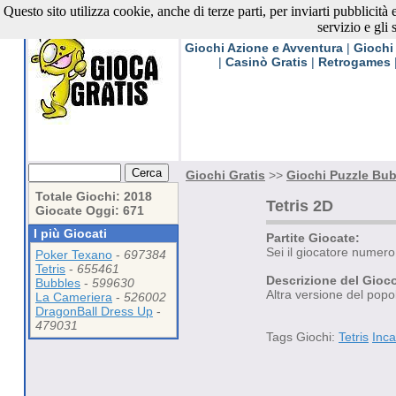
Questo sito utilizza cookie, anche di terze parti, per inviarti pubblicità
Giochi Gratis
servizio e gli 
Giochi Azione e Avventura
|
Giochi
|
Casinò Gratis
|
Retrogames
Giochi Gratis
>>
Giochi Puzzle Bub
Totale Giochi: 2018
Tetris 2D
Giocate Oggi: 671
I più Giocati
Partite Giocate:
Sei il giocatore numer
Poker Texano
-
697384
Tetris
-
655461
Descrizione del Gioc
Bubbles
-
599630
Altra versione del popol
La Cameriera
-
526002
DragonBall Dress Up
-
479031
Tags Giochi:
Tetris
Inca