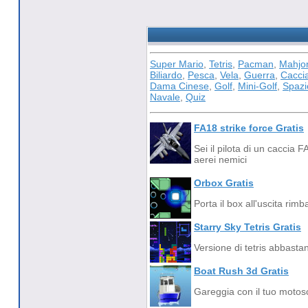
Super Mario
,
Tetris
,
Pacman
,
Mahjo
Biliardo
,
Pesca
,
Vela
,
Guerra
,
Cacci
Dama Cinese
,
Golf
,
Mini-Golf
,
Spazi
Navale
,
Quiz
FA18 strike force Gratis
Sei il pilota di un caccia 
aerei nemici
Orbox Gratis
Porta il box all'uscita rim
Starry Sky Tetris Gratis
Versione di tetris abbasta
Boat Rush 3d Gratis
Gareggia con il tuo motosc