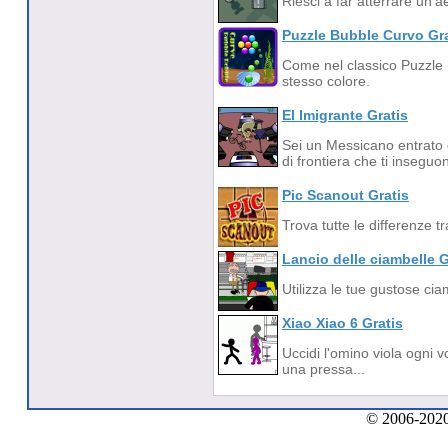
Riesci a far atterrare un'a
Puzzle Bubble Curvo Gra
Come nel classico Puzzle B
stesso colore.
El Imigrante Gratis
Sei un Messicano entrato cl
di frontiera che ti inseguo
Pic Scanout Gratis
Trova tutte le differenze tr
Lancio delle ciambelle G
Utilizza le tue gustose cia
Xiao Xiao 6 Gratis
Uccidi l'omino viola ogni v
una pressa...
© 2006-2020