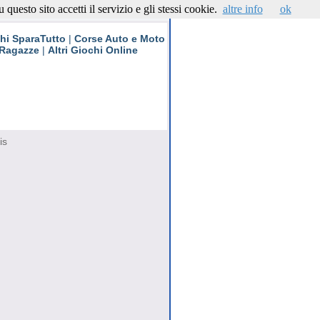
questo sito accetti il servizio e gli stessi cookie.
altre info
ok
Contattaci
hi SparaTutto
|
Corse Auto e Moto
 Ragazze
|
Altri Giochi Online
is