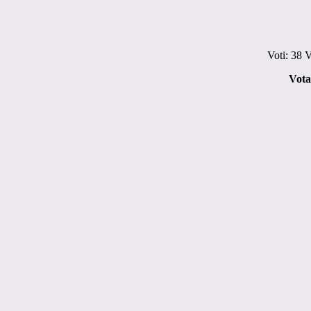
Voti:
38
V
Vota