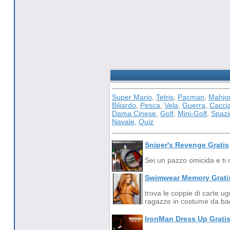
Super Mario
,
Tetris
,
Pacman
,
Mahjo
Biliardo
,
Pesca
,
Vela
,
Guerra
,
Cacci
Dama Cinese
,
Golf
,
Mini-Golf
,
Spazi
Navale
,
Quiz
Sniper's Revenge Gratis
Sei un pazzo omicida e ti 
Swimwear Memory Grati
trova le coppie di carte ug
ragazze in costume da b
IronMan Dress Up Grati