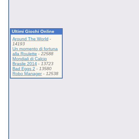
Ultimi Giochi Online
Around The World
-
14193
Un momento di fortuna
alla Roulette
-
22588
Mondiali di Calcio
Brasile 2014
-
13723
Bad Eggs 2
-
13580
Robo Manager
-
12538