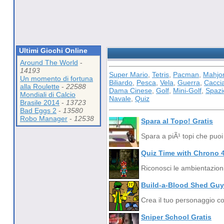
Ultimi Giochi Online
Around The World
-
14193
Super Mario
,
Tetris
,
Pacman
,
Mahjo
Un momento di fortuna
Biliardo
,
Pesca
,
Vela
,
Guerra
,
Cacci
alla Roulette
-
22588
Dama Cinese
,
Golf
,
Mini-Golf
,
Spazi
Mondiali di Calcio
Navale
,
Quiz
Brasile 2014
-
13723
Bad Eggs 2
-
13580
Robo Manager
-
12538
Spara al Topo! Gratis
Spara a piÃ¹ topi che puoi 
Quiz Time with Chrono 4
Riconosci le ambientazion
Build-a-Blood Shed Guy
Crea il tuo personaggio co
Sniper School Gratis