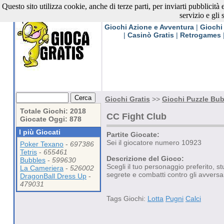
Questo sito utilizza cookie, anche di terze parti, per inviarti pubblicità
Giochi Gratis
servizio e gli 
Giochi Azione e Avventura
|
Giochi
|
Casinò Gratis
|
Retrogames
Giochi Gratis
>>
Giochi Puzzle Bub
Totale Giochi: 2018
CC Fight Club
Giocate Oggi: 878
I più Giocati
Partite Giocate:
Sei il giocatore numero 10923
Poker Texano
-
697386
Tetris
-
655461
Descrizione del Gioco:
Bubbles
-
599630
Scegli il tuo personaggio preferito, 
La Cameriera
-
526002
segrete e combatti contro gli avversa
DragonBall Dress Up
-
479031
Tags Giochi:
Lotta
Pugni
Calci