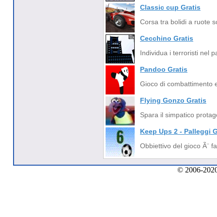
Classic cup Gratis
Corsa tra bolidi a ruote s
Cecchino Gratis
Individua i terroristi nel
Pandoo Gratis
Gioco di combattimento e 
Flying Gonzo Gratis
Spara il simpatico protag
Keep Ups 2 - Palleggi G
Obbiettivo del gioco Ã¨ fa
© 2006-2020