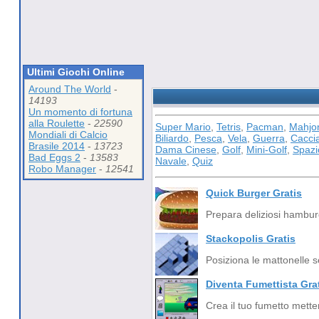
Ultimi Giochi Online
Around The World
-
14193
Un momento di fortuna
alla Roulette
-
22590
Super Mario
,
Tetris
,
Pacman
,
Mahjo
Mondiali di Calcio
Biliardo
,
Pesca
,
Vela
,
Guerra
,
Cacci
Brasile 2014
-
13723
Dama Cinese
,
Golf
,
Mini-Golf
,
Spazi
Bad Eggs 2
-
13583
Navale
,
Quiz
Robo Manager
-
12541
Quick Burger Gratis
Prepara deliziosi hamburge
Stackopolis Gratis
Posiziona le mattonelle s
Diventa Fumettista Gra
Crea il tuo fumetto mett