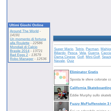
Ultimi Giochi Online
Around The World
-
14191
Un momento di fortuna
alla Roulette
-
22586
Mondiali di Calcio
Super Mario
,
Tetris
,
Pacman
,
Mahjo
Brasile 2014
-
13721
Biliardo
,
Pesca
,
Vela
,
Guerra
,
Cacci
Bad Eggs 2
-
13579
Dama Cinese
,
Golf
,
Mini-Golf
,
Spazi
Robo Manager
-
12536
Navale
,
Quiz
Eliminator Gratis
Sposta le sfere colorate co
California Skateboardin
Eddie Murphy sullo skatebo
Fuzzy McFluffenstein 3 