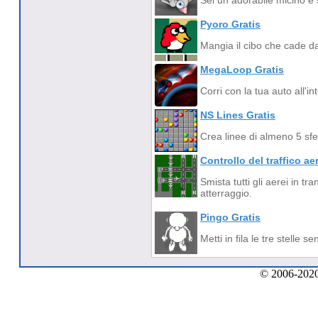
Sei un adorabile micino e s
Pyoro Gratis
Mangia il cibo che cade dal
MegaLoop Gratis
Corri con la tua auto all'i
NS Lines Gratis
Crea linee di almeno 5 sfe
Controllo del traffico ae
Smista tutti gli aerei in tr
atterraggio.
Pingo Gratis
Metti in fila le tre stelle s
© 2006-2020