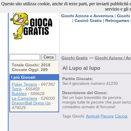
Questo sito utilizza cookie, anche di terze parti, per inviarti pubblicità
Giochi Gratis
servizio e gli 
Giochi Azione e Avventura
|
Giochi
|
Casinò Gratis
|
Retrogames
Giochi Gratis
>>
Giochi Azione / A
Totale Giochi: 2018
Al Lupo al lupo
Giocate Oggi: 289
I più Giocati
Partite Giocate:
Sei il giocatore numero 41230
Poker Texano
-
697382
Tetris
-
655459
Descrizione del Gioco:
Bubbles
-
599628
Sei un lupo travestito da pecora...
La Cameriera
-
526000
mangia tutte le pecore che puoi senza
DragonBall Dress Up
-
contadino armato di forcone!
479029
Tags Giochi:
Animali
Pecore
Caccia