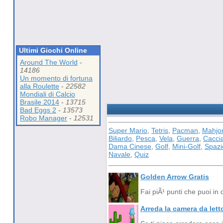
Ultimi Giochi Online
Around The World
-
14186
Un momento di fortuna
alla Roulette
-
22582
Mondiali di Calcio
Brasile 2014
-
13715
Bad Eggs 2
-
13573
Robo Manager
-
12531
Super Mario
,
Tetris
,
Pacman
,
Mahjo
Biliardo
,
Pesca
,
Vela
,
Guerra
,
Cacci
Dama Cinese
,
Golf
,
Mini-Golf
,
Spazi
Navale
,
Quiz
Golden Arrow Gratis
Fai piÃ¹ punti che puoi in 
Arreda la camera da lett