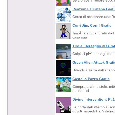
Se ti piace arredare ecco i
Reazione a Catena Grati
Cerca di scatenare una Re
Corri Jim, Corri! Gratis
Jim Ã¨ stato catturato da H
casa sua
Tiro al Bersaglio 3D Grat
Colpisci piÃ¹ bersagli mobi
Green Alien Attack Grati
Difendi la Terra dall'attacc
Castello Pazzo Gratis
Compra archi, pistole, mitra
dei nemici
Divine Intervention: Pt.1
Le porte dell'inferno si so
dovrÃ rispedirli all'inferno