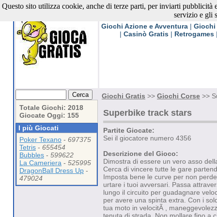
Questo sito utilizza cookie, anche di terze parti, per inviarti pubblicità
Giochi Gratis
servizio e gli 
Giochi Azione e Avventura
|
Giochi
|
Casinò Gratis
|
Retrogames
Giochi Gratis
>>
Giochi Corse
>> Su
Totale Giochi: 2018
Superbike track stars
Giocate Oggi: 155
I più Giocati
Partite Giocate:
Sei il giocatore numero 4356
Poker Texano
-
697375
Tetris
-
655454
Descrizione del Gioco:
Bubbles
-
599622
Dimostra di essere un vero asso del
La Cameriera
-
525995
Cerca di vincere tutte le gare partend
DragonBall Dress Up
-
Imposta bene le curve per non perder
479024
urtare i tuoi avversari. Passa attraver
lungo il circuito per guadagnare velo
per avere una spinta extra. Con i sold
tua moto in velocitÃ , maneggevolezz
tenuta di strada. Non mollare fino a 